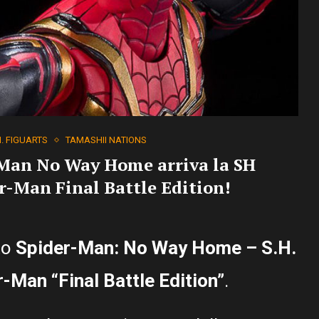
H. FIGUARTS
TAMASHII NATIONS
-Man No Way Home arriva la SH
r-Man Final Battle Edition!
to
Spider-Man: No Way Home – S.H.
r-Man “Final Battle Edition”
.