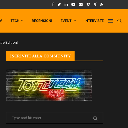
UM FORMAT DI PUNCHLINE!
IL TRAILER DI FIST OF THE NORTH STAR!
TV
TECH
RECENSIONI
EVENTI
INTERVISTE
le Edition!
ISCRIVITI ALLA COMMUNITY