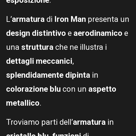
L’
armatura
di
Iron Man
presenta un
design distintivo
e
aerodinamico
e
una
struttura
che ne illustra i
dettagli meccanici
,
splendidamente dipinta
in
colorazione blu
con un
aspetto
metallico
.
Troviamo parti dell’
armatura
in
cristallo blu
,
funzioni
di