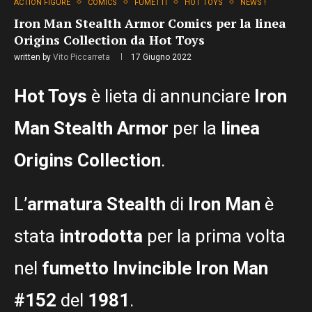
ACTION FIGURE
COMICS
FUMETTI
HOT TOYS
NEWS !
Iron Man Stealth Armor Comics per la linea
Origins Collection da Hot Toys
written by
Vito Piccarreta
17 Giugno 2022
Hot Toys
è lieta di annunciare
Iron
Man Stealth Armor
per la
linea
Origins Collection
.
L’
armatura Stealth
di
Iron Man
è
stata
introdotta
per la prima volta
nel
fumetto Invincible Iron Man
#152
del
1981
.