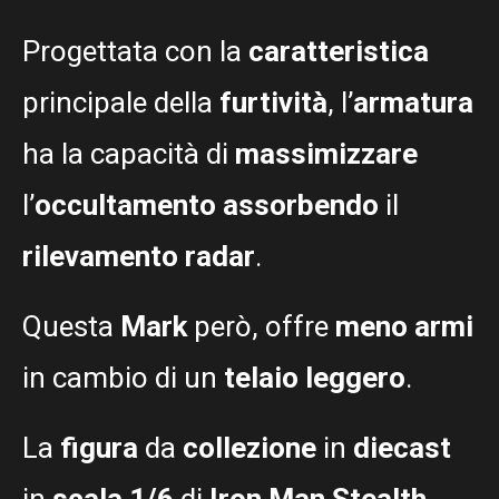
Progettata con la
caratteristica
principale della
furtività
, l’
armatura
ha la capacità di
massimizzare
l’
occultamento
assorbendo
il
rilevamento radar
.
Questa
Mark
però, offre
meno armi
in cambio di un
telaio leggero
.
La
figura
da
collezione
in
diecast
in
scala 1/6
di
Iron Man Stealth