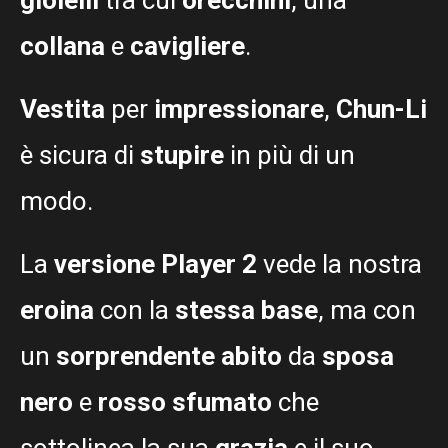
collana
e
cavigliere
.
Vestita
per
impressionare
,
Chun-Li
è sicura di
stupire
in più di un
modo.
La
versione Player 2
vede la nostra
eroina
con la
stessa base
, ma con
un
sorprendente abito
da
sposa
nero
e
rosso sfumato
che
sottolinea la sua
grazia
e il suo