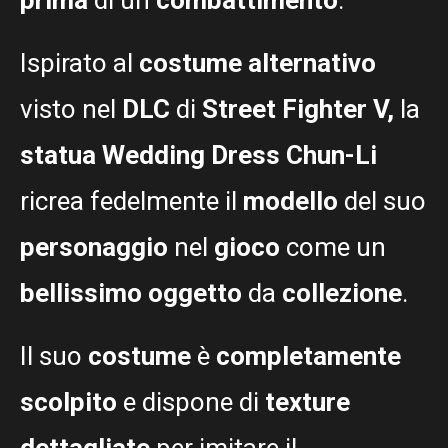
Ispirato al
costume alternativo
visto nel
DLC
di
Street Fighter V,
la
statua Wedding Dress Chun-Li
ricrea fedelmente il
modello
del suo
personaggio
nel
gioco
come un
bellissimo oggetto
da
collezione
.
Il suo
costume
è
completamente
scolpito
e dispone di
texture
dettagliate
per imitare il