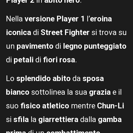
Nella
versione Player 1
l’
eroina
iconica
di
Street Fighter
si trova su
un
pavimento
di
legno punteggiato
di
petali
di
fiori rosa
.
Lo
splendido abito
da
sposa
bianco
sottolinea la sua
grazia
e il
suo
fisico atletico
mentre
Chun-Li
si
sfila
la
giarrettiera
dalla
gamba
prima
di un
combattimento
.