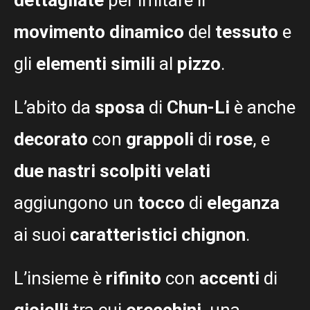
movimento dinamico
del
tessuto
e
gli
elementi simili
al
pizzo
.
L’abito da
sposa
di
Chun-Li
è anche
decorato
con
grappoli
di
rose
, e
due nastri scolpiti velati
aggiungono un
tocco
di
eleganza
ai suoi
caratteristici chignon
.
L’insieme è
rifinito
con
accenti
di
gioielli
tra cui
orecchini
, una