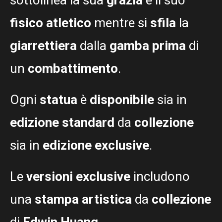
fisico atletico
mentre si
sfila
la
giarrettiera
dalla
gamba prima
di
un
combattimento
.
Ogni
statua
è
disponibile
sia in
edizione standard
da
collezione
sia in
edizione exclusive
.
Le
versioni exclusive
includono
una
stampa artistica
da
collezione
di
Edwin Huang
.