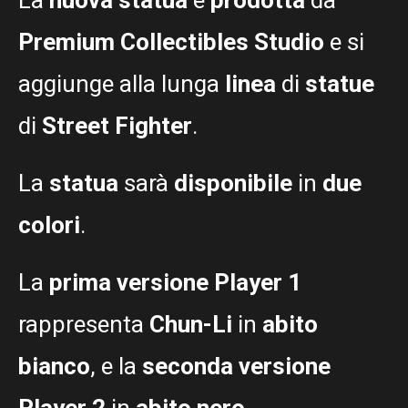
Premium Collectibles Studio
e si
aggiunge alla lunga
linea
di
statue
di
Street Fighter
.
La
statua
sarà
disponibile
in
due
colori
.
La
prima versione Player 1
rappresenta
Chun-Li
in
abito
bianco
, e la
seconda versione
Player 2
in
abito nero
.