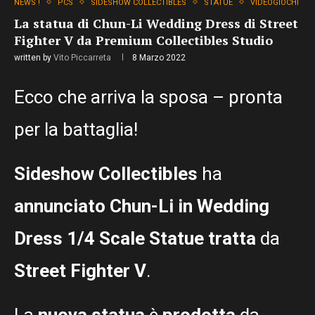
NEWS !
PCS
SIDESHOW COLLECTIBLES
STATUE
VIDEOGIOCHI
La statua di Chun-Li Wedding Dress di Street
Fighter V da Premium Collectibles Studio
written by
Vito Piccarreta
8 Marzo 2022
Ecco che arriva la sposa – pronta
per la battaglia!
Sideshow Collectibles
ha
annunciato Chun-Li in Wedding
Dress 1/4 Scale Statue tratta
da
Street Fighter V
.
La
nuova statua
è
prodotta
da