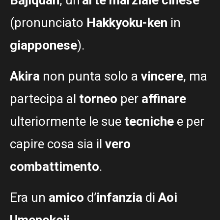
(pronunciato
Hakkyoku-ken
in
giapponese
).
Akira
non punta solo a
vincere
, ma
partecipa al
torneo
per
affinare
ulteriormente le sue
tecniche
e per
capire cosa sia il
vero
combattimento
.
Era un
amico
d’
infanzia
di
Aoi
Umenokoji
.