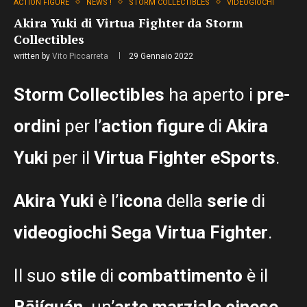
ACTION FIGURE
NEWS !
STORM COLLECTIBLES
VIDEOGIOCHI
Akira Yuki di Virtua Fighter da Storm
Collectibles
written by
Vito Piccarreta
29 Gennaio 2022
Storm Collectibles
ha aperto i
pre-
ordini
per l’
action figure
di
Akira
Yuki
per il
Virtua Fighter eSports
.
Akira Yuki
è l’
icona
della
serie
di
videogiochi Sega Virtua Fighter
.
Il suo
stile
di
combattimento
è il
Bājíquán
, un’
arte marziale cinese