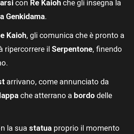
narsi
con
Re Kaioh
che gli insegna la
ra Genkidama
.
e Kaioh
, gli comunica che è pronto a
 ripercorrere il
Serpentone
, finendo
no.
st
arrivano, come annunciato da
Nappa
che atterrano a
bordo
delle
n la sua
statua
proprio il momento