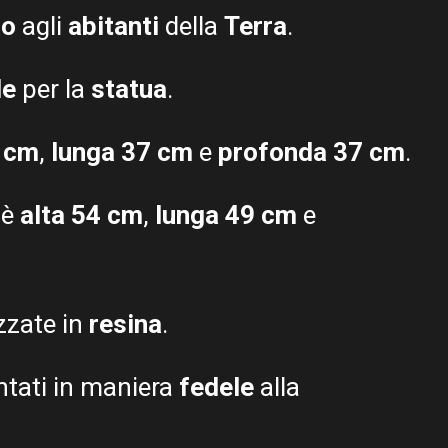
no
agli
abitanti
della
Terra
.
le
per la
statua
.
0 cm
,
lunga 37 cm
e
profonda 37 cm
.
 è
alta 54 cm
,
lunga 49 cm
e
zzate in
resina
.
tati in maniera
fedele
alla