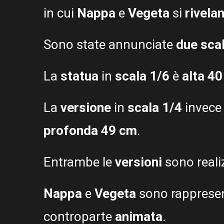
in cui
Nappa
e
Vegeta
si
rivela
Sono state annunciate
due sca
La
statua
in
scala 1/6
è
alta 4
La
versione
in
scala 1/4
invece
profonda 49 cm
.
Entrambe le
versioni
sono reali
Nappa
e
Vegeta
sono rappresen
controparte
animata
.