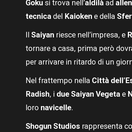
Goku
si trova nell’
aldilà
ad
alle
tecnica
del
Kaioken
e della
Sfe
Il
Saiyan
riesce nell’impresa, e
R
tornare a casa, prima però dovrà
per arrivare in ritardo di un gior
Nel frattempo nella
Città dell’E
Radish
, i
due Saiyan
Vegeta
e
loro
navicelle
.
Shogun Studios
rappresenta co