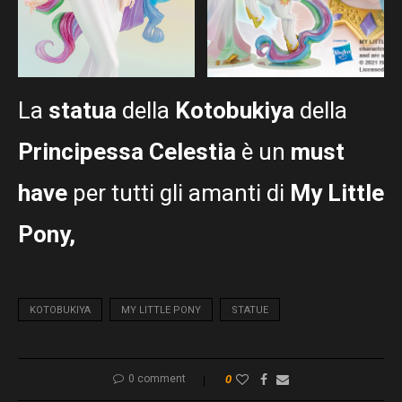
La
statua
della
Kotobukiya
della
Principessa Celestia
è un
must
have
per tutti gli amanti di
My Little
Pony,
KOTOBUKIYA
MY LITTLE PONY
STATUE
0 comment
0