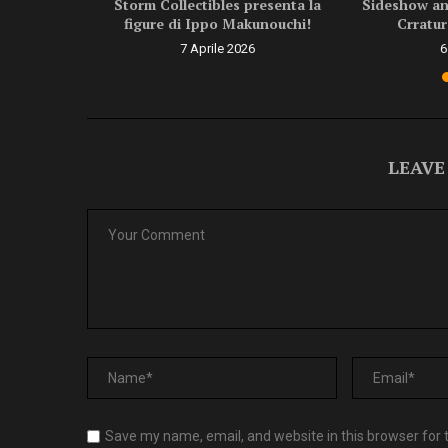
ragon Ball
Storm Collectibles presenta la
Sideshow ann
.
figure di Ippo Makunouchi!
Crratur
6
7 Aprile 2026
6
LEAVE
Save my name, email, and website in this browser for 