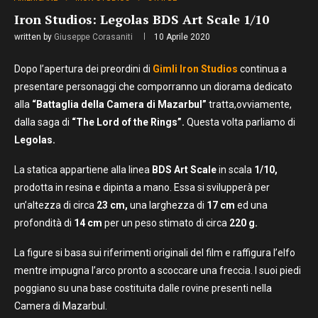
Iron Studios: Legolas BDS Art Scale 1/10
written by
Giuseppe Corasaniti
10 Aprile 2020
Dopo l’apertura dei preordini di
Gimli
Iron Studios
continua a
presentare personaggi che comporranno un diorama dedicato
alla
“Battaglia della Camera di Mazarbul”
tratta,ovviamente,
dalla saga di
“The Lord of the Rings”.
Questa volta parliamo di
Legolas.
La statica appartiene alla linea
BDS Art Scale
in scala
1/10,
prodotta in resina e dipinta a mano. Essa si svilupperà per
un’altezza di circa
23 cm,
una larghezza di
17 cm
ed una
profondità di
14 cm
per un peso stimato di circa
220 g.
La figure si basa sui riferimenti originali del film e raffigura l’elfo
mentre impugna l’arco pronto a scoccare una freccia. I suoi piedi
poggiano su una base costituita dalle rovine presenti nella
Camera di Mazarbul.