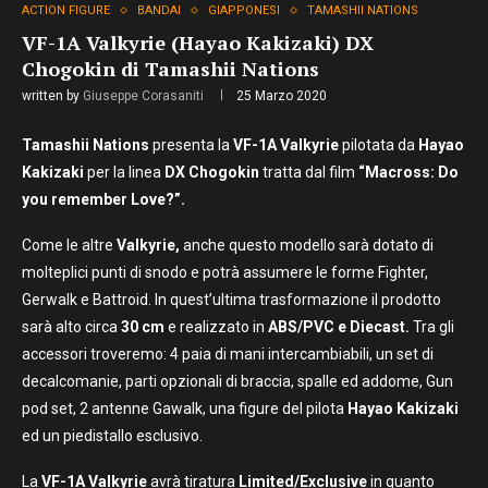
ACTION FIGURE
BANDAI
GIAPPONESI
TAMASHII NATIONS
VF-1A Valkyrie (Hayao Kakizaki) DX
Chogokin di Tamashii Nations
written by
Giuseppe Corasaniti
25 Marzo 2020
Tamashii Nations
presenta la
VF-1A Valkyrie
pilotata da
Hayao
Kakizaki
per la linea
DX Chogokin
tratta
dal film
“Macross: Do
you remember Love?”.
Come le altre
Valkyrie,
anche questo modello sarà dotato di
molteplici punti di snodo e potrà assumere le forme Fighter,
Gerwalk e Battroid. In quest’ultima trasformazione il prodotto
sarà alto circa
30 cm
e realizzato in
ABS/PVC e Diecast.
Tra gli
accessori troveremo: 4 paia di mani intercambiabili, un set di
decalcomanie, parti opzionali di braccia, spalle ed addome, Gun
pod set, 2 antenne Gawalk, una figure del pilota
Hayao Kakizaki
ed un piedistallo esclusivo.
La
VF-1A Valkyrie
avrà tiratura
Limited/Exclusive
in quanto