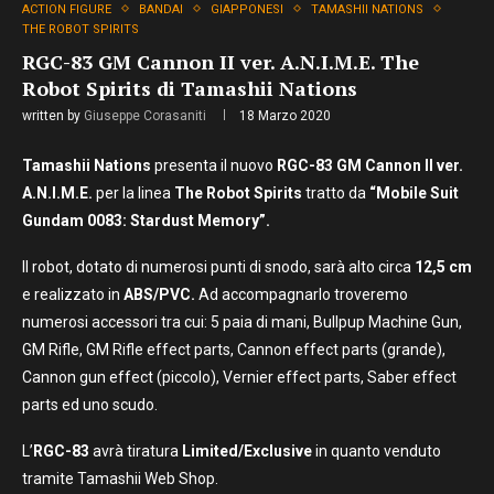
ACTION FIGURE
BANDAI
GIAPPONESI
TAMASHII NATIONS
THE ROBOT SPIRITS
RGC-83 GM Cannon II ver. A.N.I.M.E. The
Robot Spirits di Tamashii Nations
written by
Giuseppe Corasaniti
18 Marzo 2020
Tamashii Nations
presenta il nuovo
RGC-83 GM Cannon II ver.
A.N.I.M.E.
per la linea
The Robot Spirits
tratto da
“Mobile Suit
Gundam 0083: Stardust Memory”.
Il robot, dotato di numerosi punti di snodo, sarà alto circa
12,5 cm
e realizzato in
ABS/PVC.
Ad accompagnarlo troveremo
numerosi accessori tra cui: 5 paia di mani, Bullpup Machine Gun,
GM Rifle, GM Rifle effect parts, Cannon effect parts (grande),
Cannon gun effect (piccolo), Vernier effect parts, Saber effect
parts ed uno scudo.
L’
RGC-83
avrà tiratura
Limited/Exclusive
in quanto venduto
tramite Tamashii Web Shop.