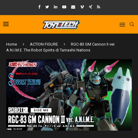
Home
ACTION FIGURE
RGC-83 GM Cannon II ver.
A.N.I.M.E. The Robot Spirits di Tamashii Nations