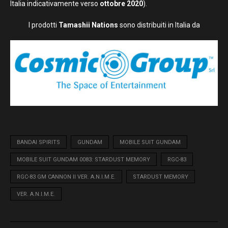
Italia indicativamente verso
ottobre 2020
).
I prodotti
Tamashii Nations
sono distribuiti in Italia da
BANDAI SPIRITS
GUNDAM
MOBILE SUIT GUNDAM
MOBILE SUIT GUNDAM 0083: STARDUST MEMORY
RGC-83
RGC-83 GM CANNON II VER. A.N.I.M.E.
STARDUST MEMORY
VER. A.N.I.M.E.