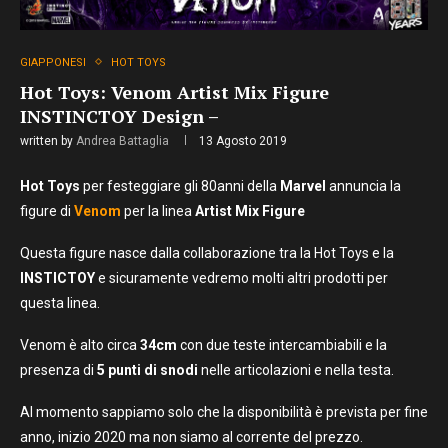
GIAPPONESI
HOT TOYS
Hot Toys: Venom Artist Mix Figure
INSTINCTOY Design –
written by
Andrea Battaglia
13 Agosto 2019
Hot
Toys
per festeggiare gli 80anni della
Marvel
annuncia la
figure di
Venom
per la linea
Artist Mix Figure
Questa figure nasce dalla collaborazione tra la Hot Toys e la
INSTICTOY
e sicuramente vedremo molti altri prodotti per
questa linea.
Venom è alto circa
34cm
con due teste intercambiabili e la
presenza di
5 punti di snodi
nelle articolazioni e nella testa.
Al momento sappiamo solo che la disponibilità è prevista per fine
anno, inizio 2020 ma non siamo al corrente del prezzo.