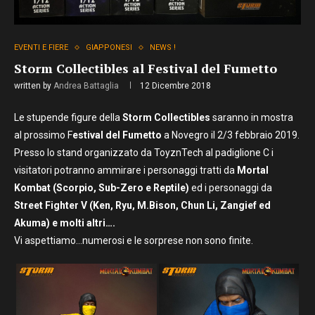
EVENTI E FIERE
GIAPPONESI
NEWS !
Storm Collectibles al Festival del Fumetto
written by
Andrea Battaglia
12 Dicembre 2018
Le stupende figure della
Storm Collectibles
saranno in mostra
al prossimo F
estival del Fumetto
a Novegro il 2/3 febbraio 2019.
Presso lo stand organizzato da ToyznTech al padiglione C i
visitatori potranno ammirare i personaggi tratti da
Mortal
Kombat (Scorpio, Sub-Zero e Reptile)
ed i personaggi da
Street Fighter V (Ken, Ryu, M.Bison, Chun Li, Zangief ed
Akuma) e molti altri….
Vi aspettiamo…numerosi e le sorprese non sono finite.