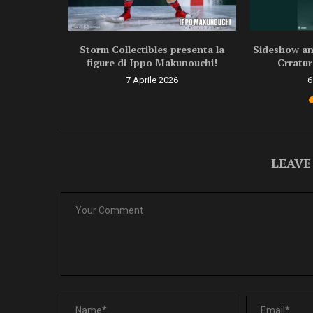
ragon Ball
Storm Collectibles presenta la
Sideshow ann
.
figure di Ippo Makunouchi!
Crratur
6
7 Aprile 2026
6
LEAVE