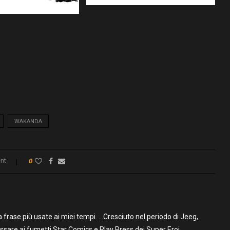
WAKANDA
nt
0
frase più usate ai miei tempi. …Cresciuto nel periodo di Jeeg,
assare ai fumetti Star Comics e Play Press dei Super Eroi.