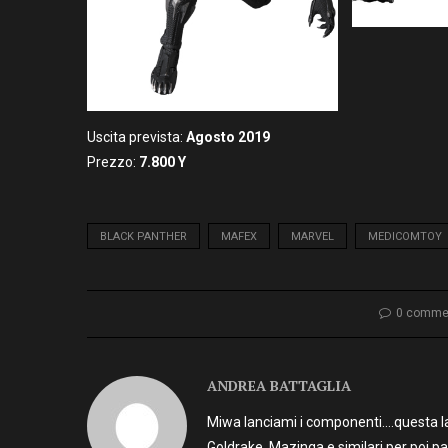
Uscita prevista:
Agosto 2019
Prezzo:
7.800
Y
BLACK PANTHER
MAFEX
MARVEL
MEDICOMTOY
0 comme
ANDREA BATTAGLIA
Miwa lanciami i componenti….questa la 
Goldrake, Mazinga e similari per poi p