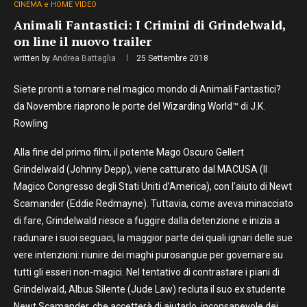
CINEMA e HOME VIDEO
Animali Fantastici: I Crimini di Grindelwald,
on line il nuovo trailer
written by
Andrea Battaglia
25 Settembre 2018
Siete pronti a tornare nel magico mondo di Animali Fantastici?
da Novembre riaprono le porte del Wizarding World™ di J.K.
Rowling
Alla fine del primo film, il potente Mago Oscuro Gellert
Grindelwald (Johnny Depp), viene catturato dal MACUSA (Il
Magico Congresso degli Stati Uniti d’America), con l’aiuto di Newt
Scamander (Eddie Redmayne). Tuttavia, come aveva minacciato
di fare, Grindelwald riesce a fuggire dalla detenzione e inizia a
radunare i suoi seguaci, la maggior parte dei quali ignari delle sue
vere intenzioni: riunire dei maghi purosangue per governare su
tutti gli esseri non-magici. Nel tentativo di contrastare i piani di
Grindelwald, Albus Silente (Jude Law) recluta il suo ex studente
Newt Scamander, che accetterà di aiutarlo, inconsapevole dei