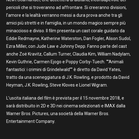
pericoli che si troveranno ad affrontare. Si creeranno divisioni,
l’amore e la lealtà verranno messi a dura prova anche tra gli
amici più stretti e in famiglia, in un mondo magico sempre più
minaccioso e diviso. Il film presenta un cast corale guidato da
Eddie Redmayne, Katherine Waterston, Dan Fogler, Alison Sudol,
Ezra Miller, con Jude Law e Johnny Depp. Fanno parte del cast
anche Zoë Kravitz, Callum Turner, Claudia Kim, William Nadylam,
Kevin Guthrie, Carmen Ejogo e Poppy Corby-Tuech. “”Animali
fantastici: i crimini di Grindelwald”” è diretto da David Yates,
tratto da una sceneggiatura di J.K. Rowling, e prodotto da David
Heyman, J.K. Rowling, Steve Kloves e Lionel Wigram.
L’uscita italiana del film è prevista per il 15 novembre 2018, e
sarà distribuito in 2D e 3D nei cinema selezionati e IMAX dalla
Warner Bros. Pictures, una società della Warner Bros.
Entertainment Company.