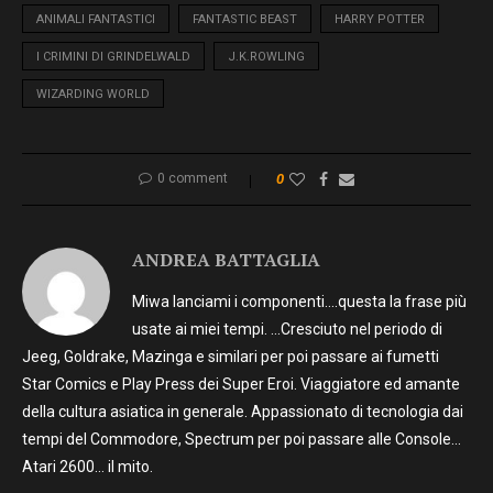
ANIMALI FANTASTICI
FANTASTIC BEAST
HARRY POTTER
I CRIMINI DI GRINDELWALD
J.K.ROWLING
WIZARDING WORLD
0 comment
0
ANDREA BATTAGLIA
Miwa lanciami i componenti….questa la frase più
usate ai miei tempi. …Cresciuto nel periodo di
Jeeg, Goldrake, Mazinga e similari per poi passare ai fumetti
Star Comics e Play Press dei Super Eroi. Viaggiatore ed amante
della cultura asiatica in generale. Appassionato di tecnologia dai
tempi del Commodore, Spectrum per poi passare alle Console…
Atari 2600… il mito.