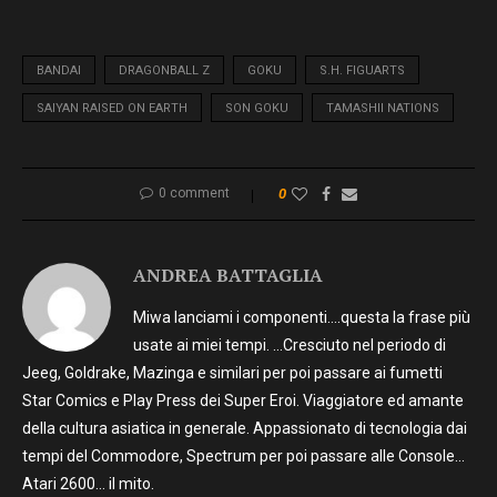
BANDAI
DRAGONBALL Z
GOKU
S.H. FIGUARTS
SAIYAN RAISED ON EARTH
SON GOKU
TAMASHII NATIONS
0 comment
0
ANDREA BATTAGLIA
Miwa lanciami i componenti….questa la frase più
usate ai miei tempi. …Cresciuto nel periodo di
Jeeg, Goldrake, Mazinga e similari per poi passare ai fumetti
Star Comics e Play Press dei Super Eroi. Viaggiatore ed amante
della cultura asiatica in generale. Appassionato di tecnologia dai
tempi del Commodore, Spectrum per poi passare alle Console…
Atari 2600… il mito.