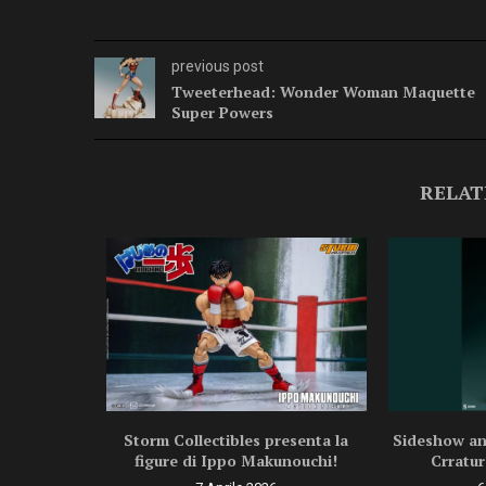
previous post
Tweeterhead: Wonder Woman Maquette
Super Powers
RELAT
ragon Ball
Storm Collectibles presenta la
Sideshow ann
.
figure di Ippo Makunouchi!
Crratur