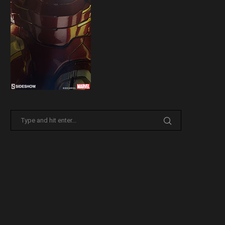
Sideshow presenta la nuova
Il trailer di Fist of The North 
Premium Format di Punchline!
30 Marzo 2026