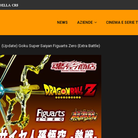
DELLA CRRATURA DELLA LAGUNA...
SIDESHOW PRESENTA LA NUOVA PREMI
 TEMPESTA TARGATA SIDESHOW!
NEWS
AZIENDE
CINEMA E SERIE 
(Update) Goku Super Saiyan Figuarts Zero (Extra Battle)