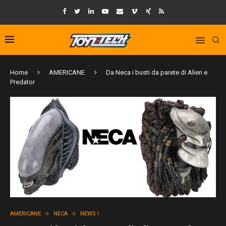
Home
AMERICANE
Da Neca i busti da parete di Alien e
Predator
AMERICANE
NECA
NEWS !