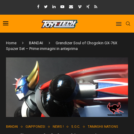
Home
BANDAI
Grendizer Soul of Chogokin GX-76X
Spazer Set – Prime immagini in anteprima
BANDAI
GIAPPONESI
NEWS !
S.O.C.
TAMASHII NATIONS