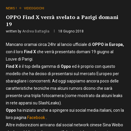
NEWS !
VIDEOGIOCHI
OPPO Find X verrà svelato a Parigi domani
19
written by
Andrea Battaglia
18 Giugno 2018
Mancano oramai circa 24hr al lancio ufficiale di
OPPO in Europa,
con il loro
Find X
che verrà presentato domani 19 giugno al
Louve di Parigi.
Find X
è il top della gamma di
Oppo
ed è proprio con questo
modello che ha deciso di presentarsi sul mercato Europeo per
sbaragliare i concorrenti. Ad oggi sappiamo ancora poco delle
caratteristiche tecniche ma alcuni rumors dicono che sarà
presente una tripla fotocamera (come mostrato da alcuni leaks
in rete apparsi su SlashLeaks).
Oppo
ha iniziato anche a spingere sui social media italiani, con la
loro pagina
Facebook
.
Altre indiscrezioni arrivano dal social network cinese Sina Weibo