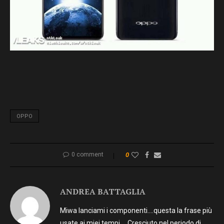
OPPO
0 comment
0
ANDREA BATTAGLIA
Miwa lanciami i componenti….questa la frase più
usate ai miei tempi. …Cresciuto nel periodo di