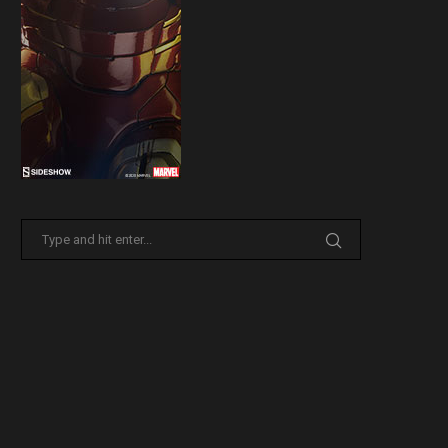
Sideshow presenta la nuova
Il trailer di Fist of The North 
Premium Format di Punchline!
30 Marzo 2026
31 Marzo 2026