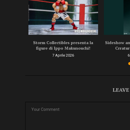
ragon Ball
Storm Collectibles presenta la
Sideshow ann
.
figure di Ippo Makunouchi!
Crratur
6
7 Aprile 2026
6
LEAVE