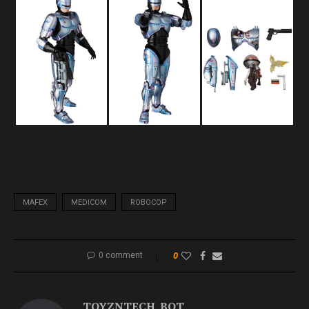
MAFEX
MEDICOM
ROBOCOP
0 comment
0
TOYZNTECH_BOT