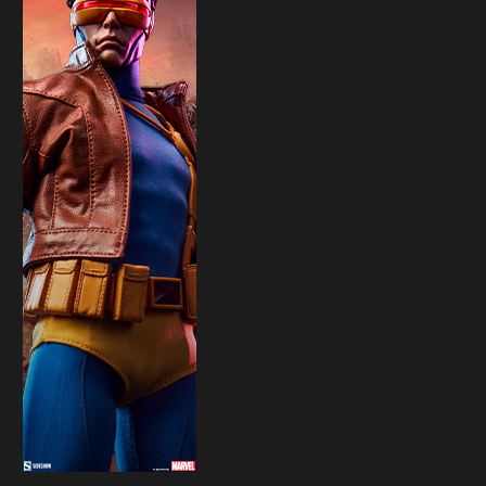
Sideshow presenta la nuova
Il trailer di Fist of The North 
Premium Format di Punchline!
30 Marzo 2026
31 Marzo 2026