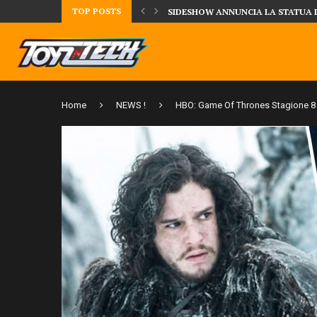
TOP POSTS
TA LA FIGURE DI IPPO MAKUNOUCHI!
SIDESHOW ANNUNCIA LA STATUA 
Home
NEWS !
HBO: Game Of Thrones Stagione 8 s