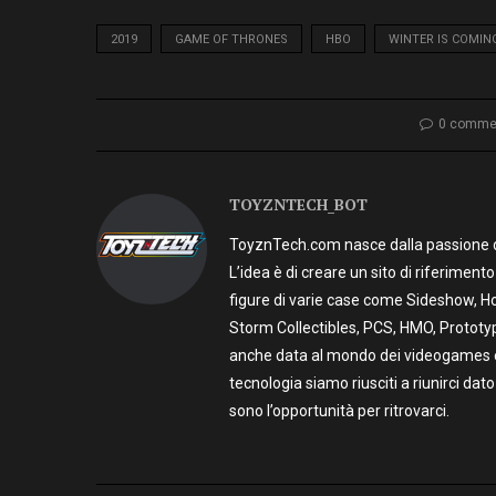
2019
GAME OF THRONES
HBO
WINTER IS COMIN
0 comme
TOYZNTECH_BOT
ToyznTech.com nasce dalla passione di 
L’idea è di creare un sito di riferimen
figure di varie case come Sideshow, Ho
Storm Collectibles, PCS, HMO, Prototy
anche data al mondo dei videogames e t
tecnologia siamo riusciti a riunirci dato
sono l’opportunità per ritrovarci.