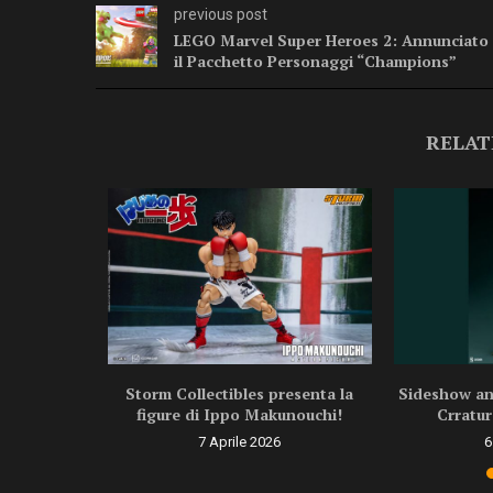
previous post
LEGO Marvel Super Heroes 2: Annunciato
il Pacchetto Personaggi “Champions”
RELAT
ragon Ball
Storm Collectibles presenta la
Sideshow ann
.
figure di Ippo Makunouchi!
Crratur
6
7 Aprile 2026
6