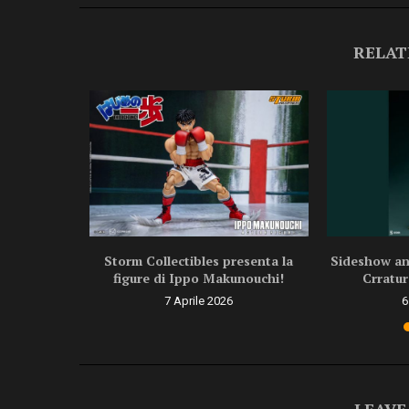
RELAT
ragon Ball
Storm Collectibles presenta la
Sideshow ann
.
figure di Ippo Makunouchi!
Crratur
6
7 Aprile 2026
6