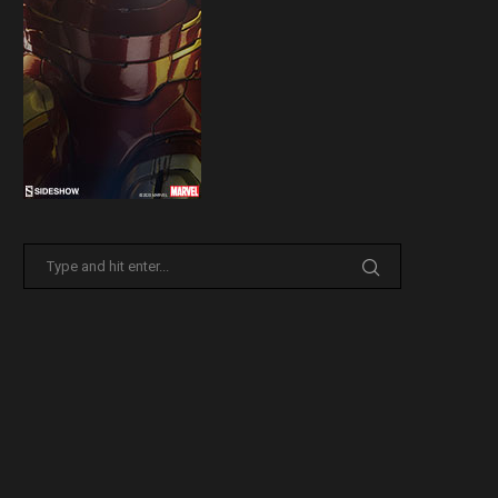
Sideshow presenta la nuova
Il trailer di Fist of The North 
Premium Format di Punchline!
30 Marzo 2026
31 Marzo 2026