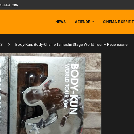
DELLA CRRATURA DELLA LAGUNA...
DAL MONDO DEGLI X-MEN ARRIVA TEM
NEWS
AZIENDE
CINEMA E SERIE 
ES
Body-Kun, Body-Chan e Tamashii Stage World Tour – Recensione