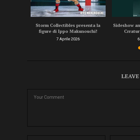
ragon Ball
Storm Collectibles presenta la
Sideshow ann
.
figure di Ippo Makunouchi!
Crratur
6
7 Aprile 2026
6
LEAVE