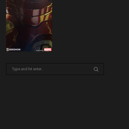
Sideshow presenta la nuova
Il trailer di Fist of The North 
Premium Format di Punchline!
30 Marzo 2026
31 Marzo 2026