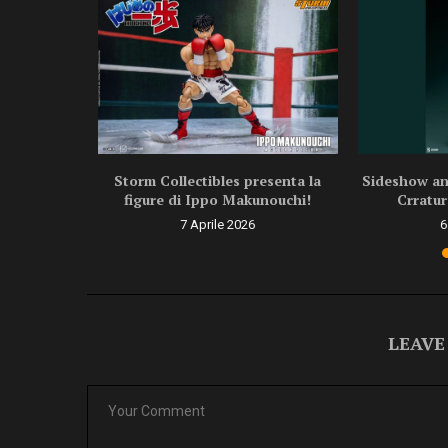
ragon Ball
Storm Collectibles presenta la
Sideshow ann
.
figure di Ippo Makunouchi!
Crratur
6
7 Aprile 2026
6
LEAVE