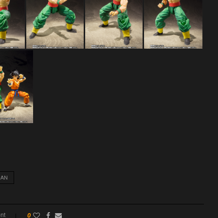
HAN
nt
0