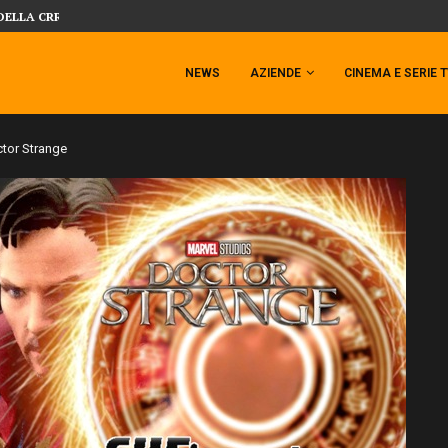
 TEMPESTA TARGATA SIDESHOW!
SIDESHOW PRESENTA LA NUOVA PREMI
NEWS
AZIENDE
CINEMA E SERIE 
ctor Strange