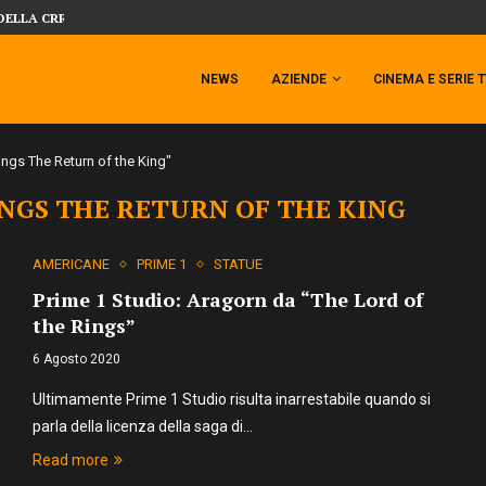
DELLA CRRATURA DELLA LAGUNA...
DAL MONDO DEGLI X-MEN ARRIVA TEM
NEWS
AZIENDE
CINEMA E SERIE 
ings The Return of the King"
INGS THE RETURN OF THE KING
AMERICANE
PRIME 1
STATUE
Prime 1 Studio: Aragorn da “The Lord of
the Rings”
6 Agosto 2020
Ultimamente Prime 1 Studio risulta inarrestabile quando si
parla della licenza della saga di…
Read more