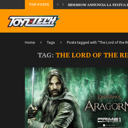
TOP POSTS
TA LA FIGURE DI IPPO MAKUNOUCHI!
SIDESHOW ANNUNCIA LA STATUA 
Home
Tags
Posts tagged with "The Lord of the R
TAG:
THE LORD OF THE R