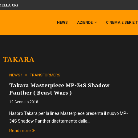
DELLA CRRATURA DELLA LAGUNA...
DAL MONDO DEGLI X-MEN ARRIVA TEM
NEWS
AZIENDE
CINEMA E SERIE 
:
TAKARA
NEWS !
TRANSFORMERS
Takara Masterpiece MP-34S Shadow
Panther ( Beast Wars )
19 Gennaio 2018
Hasbro Takara per la linea Masterpiece presenta il nuovo MP-
34S Shadow Panther direttamente dalla…
Read more