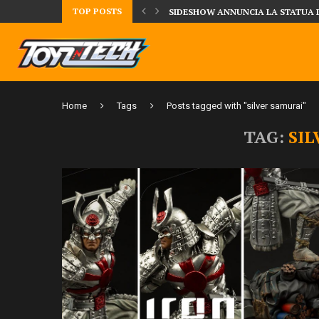
TOP POSTS
TA LA FIGURE DI IPPO MAKUNOUCHI!
SIDESHOW ANNUNCIA LA STATUA 
Home
Tags
Posts tagged with "silver samurai"
TAG:
SI