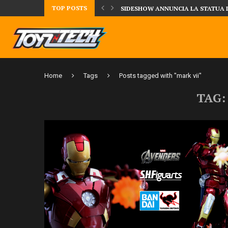
TOP POSTS
TA LA FIGURE DI IPPO MAKUNOUCHI!
SIDESHOW ANNUNCIA LA STATUA 
Home
Tags
Posts tagged with "mark vii"
TAG