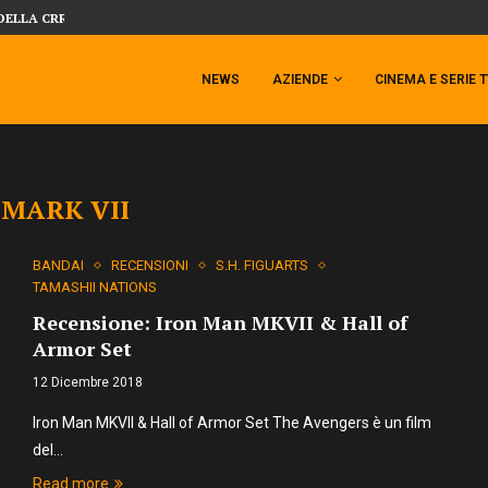
DELLA CRRATURA DELLA LAGUNA...
DAL MONDO DEGLI X-MEN ARRIVA TEM
NEWS
AZIENDE
CINEMA E SERIE 
:
MARK VII
BANDAI
RECENSIONI
S.H. FIGUARTS
TAMASHII NATIONS
Recensione: Iron Man MKVII & Hall of
Armor Set
12 Dicembre 2018
Iron Man MKVII & Hall of Armor Set The Avengers è un film
del…
Read more