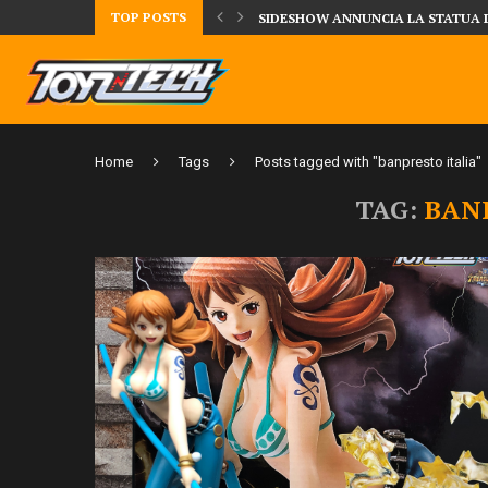
TOP POSTS
TA LA FIGURE DI IPPO MAKUNOUCHI!
SIDESHOW ANNUNCIA LA STATUA 
Home
Tags
Posts tagged with "banpresto italia"
TAG:
BAN