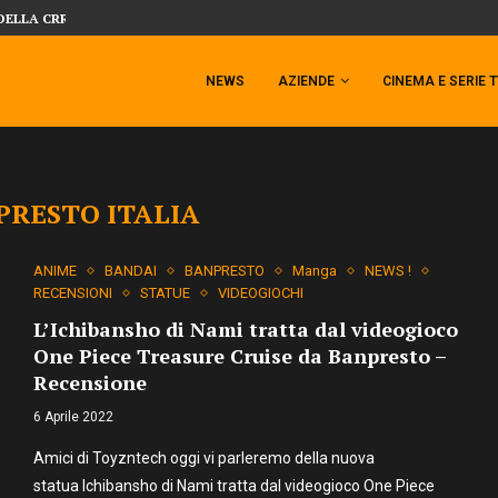
DELLA CRRATURA DELLA LAGUNA...
DAL MONDO DEGLI X-MEN ARRIVA TEM
NEWS
AZIENDE
CINEMA E SERIE 
PRESTO ITALIA
ANIME
BANDAI
BANPRESTO
Manga
NEWS !
RECENSIONI
STATUE
VIDEOGIOCHI
L’Ichibansho di Nami tratta dal videogioco
One Piece Treasure Cruise da Banpresto –
Recensione
6 Aprile 2022
Amici di Toyzntech oggi vi parleremo della nuova
statua Ichibansho di Nami tratta dal videogioco One Piece