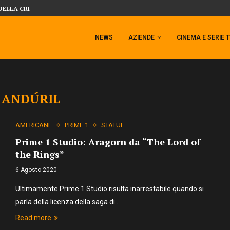
DELLA CRRATURA DELLA LAGUNA...
DAL MONDO DEGLI X-MEN ARRIVA TEM
NEWS
AZIENDE
CINEMA E SERIE 
:
ANDÚRIL
AMERICANE
PRIME 1
STATUE
Prime 1 Studio: Aragorn da “The Lord of
the Rings”
6 Agosto 2020
Ultimamente Prime 1 Studio risulta inarrestabile quando si
parla della licenza della saga di…
Read more