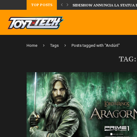
TOP POSTS
TA LA FIGURE DI IPPO MAKUNOUCHI!
SIDESHOW ANNUNCIA LA STATUA 
Home
Tags
Posts tagged with "Andúril"
TAG