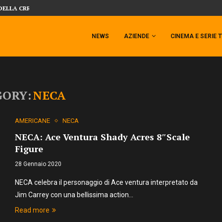
DELLA CRRATURA DELLA LAGUNA...
DAL MONDO DEGLI X-MEN ARRIVA TEM
NEWS
AZIENDE
CINEMA E SERIE 
GORY:
NECA
AMERICANE
NECA
NECA: Ace Ventura Shady Acres 8″Scale
Figure
28 Gennaio 2020
NECA celebra il personaggio di Ace ventura interpretato da
Jim Carrey con una bellissima action…
Read more