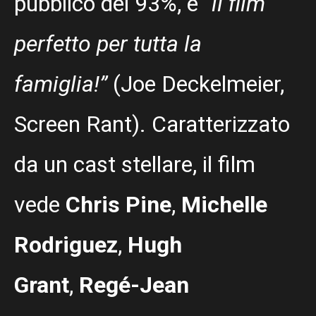
pubblico del 93%, è
“il film
perfetto per tutta la
famiglia!”
(Joe Deckelmeier,
Screen Rant). Caratterizzato
da un cast stellare, il film
vede
Chris Pine
,
Michelle
Rodriguez
,
Hugh
Grant
,
Regé-Jean