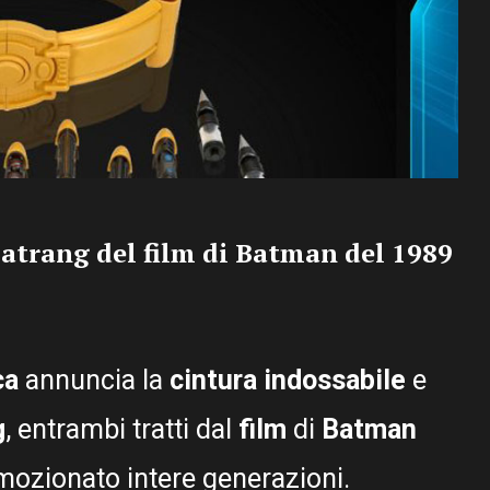
 Batrang del film di Batman del 1989
ca
annuncia la
cintura indossabile
e
g
, entrambi tratti dal
film
di
Batman
ozionato intere generazioni.