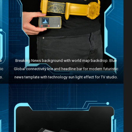
e
Breaking News background with world map backdrop. Blue
ic
Global connectivity line and headline bar for modern futuristic
o.
news template with technology sun light effect for TV studio.