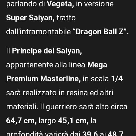
parlando di
Vegeta,
in versione
Super Saiyan,
tratto
dall’intramontabile
“Dragon Ball Z”.
Il
Principe dei Saiyan,
appartenente alla linea
Mega
Premium Masterline,
in scala
1/4
sarà realizzato in resina ed altri
materiali. Il guerriero sarà alto circa
64,7 cm,
largo
45,1 cm,
la
profondità varierà dai
39,6
ai
48,7