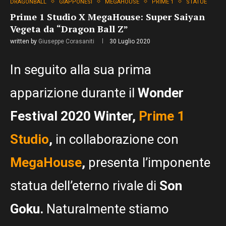
DRAGONBALL
GIAPPONESI
MEGAHOUSE
PRIME 1
STATUE
Prime 1 Studio X MegaHouse: Super Saiyan
Vegeta da “Dragon Ball Z”
written by
Giuseppe Corasaniti
30 Luglio 2020
In seguito alla sua prima
apparizione durante il
Wonder
Festival 2020 Winter,
Prime 1
Studio
,
in collaborazione con
MegaHouse
,
presenta l’imponente
statua dell’eterno rivale di
Son
Goku.
Naturalmente stiamo