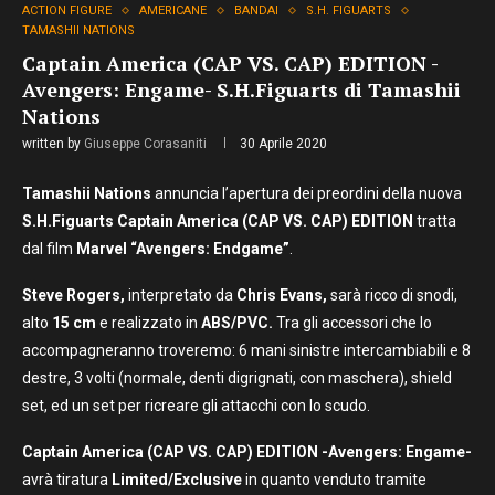
ACTION FIGURE
AMERICANE
BANDAI
S.H. FIGUARTS
TAMASHII NATIONS
Captain America (CAP VS. CAP) EDITION -
Avengers: Engame- S.H.Figuarts di Tamashii
Nations
written by
Giuseppe Corasaniti
30 Aprile 2020
Tamashii Nations
annuncia l’apertura dei preordini della nuova
S.H.Figuarts Captain America (CAP VS. CAP) EDITION
tratta
dal film
Marvel
“Avengers: Endgame”
.
Steve Rogers,
interpretato da
Chris Evans,
sarà ricco di snodi,
alto
15 cm
e realizzato in
ABS/PVC.
Tra gli accessori che lo
accompagneranno troveremo: 6 mani sinistre intercambiabili e 8
destre, 3 volti (normale, denti digrignati, con maschera), shield
set, ed un set per ricreare gli attacchi con lo scudo.
Captain America (CAP VS. CAP) EDITION -Avengers: Engame-
avrà tiratura
Limited/Exclusive
in quanto venduto tramite