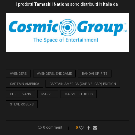
I prodotti
Tamashii Nations
sono distribuiti in Italia da
AVENGERS
AVENGERS: ENDGAME
BANDAI SPIRITS
CAPTAIN AMERICA
CAPTAIN AMERICA (CAP VS. CAP) EDITION
CHRIS EVANS
MARVEL
MARVEL STUDIOS
STEVE ROGERS
0 comment
0