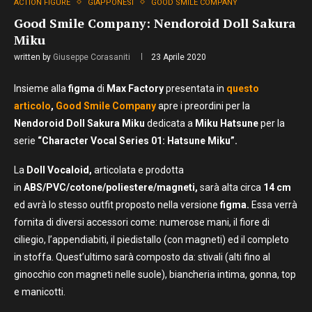
ACTION FIGURE
GIAPPONESI
GOOD SMILE COMPANY
Good Smile Company: Nendoroid Doll Sakura
Miku
written by
Giuseppe Corasaniti
23 Aprile 2020
Insieme alla
figma
di
Max Factory
presentata in
questo
articolo
,
Good Smile Company
apre i preordini per la
Nendoroid Doll Sakura Miku
dedicata a
Miku Hatsune
per la
serie
“Character Vocal Series 01: Hatsune Miku”.
La
Doll Vocaloid,
articolata e prodotta
in
ABS/PVC/cotone/poliestere/magneti,
sarà alta circa
14 cm
ed avrà lo stesso outfit proposto nella versione
figma.
Essa verrà
fornita di diversi accessori come: numerose mani, il fiore di
ciliegio, l’appendiabiti, il piedistallo (con magneti) ed il completo
in stoffa. Quest’ultimo sarà composto da: stivali (alti fino al
ginocchio con magneti nelle suole), biancheria intima, gonna, top
e manicotti.