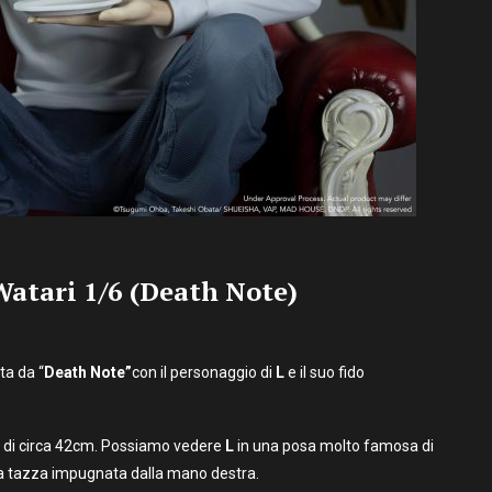
Watari 1/6 (Death Note)
ta da “
Death Note”
con il personaggio di
L
e il suo fido
za di circa 42cm. Possiamo vedere
L
in una posa molto famosa di
la tazza impugnata dalla mano destra.