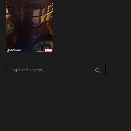
Tume annuncia il busto di
Mattel presenta Battle Cat t
Goldrake!
dal film Master...
29 Marzo 2026
7 Febbraio 2026