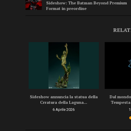
Sideshow: The Batman Beyond Premium
Format in preordine
RELAT
a Premium
Sideshow annuncia la statua della
Dal mondo
il...
Crratura della Laguna...
Tempesta 
5
6 Aprile 2026
1