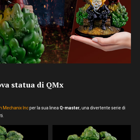
ova statua di QMx
 Mechanix Inc
per la sua linea
Q-master
, una divertente serie di
i.