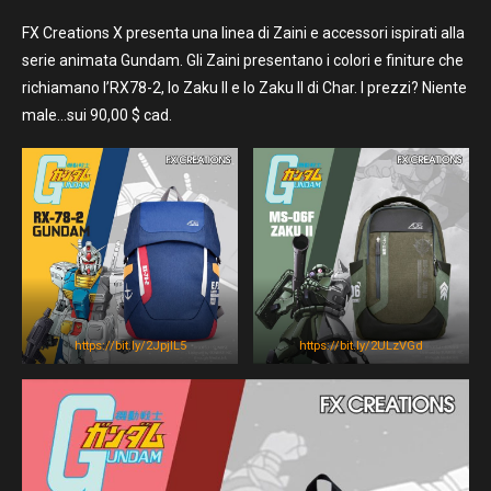
FX Creations X presenta una linea di Zaini e accessori ispirati alla
serie animata Gundam. Gli Zaini presentano i colori e finiture che
richiamano l’RX78-2, lo Zaku II e lo Zaku II di Char. I prezzi? Niente
male…sui 90,00 $ cad.
https://bit.ly/2JpjlL5
https://bit.ly/2ULzVGd