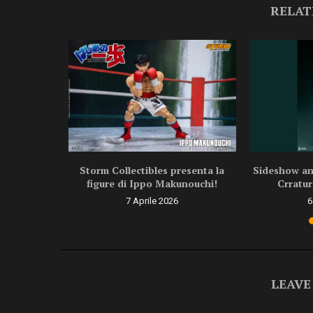
RELAT
ragon Ball
Storm Collectibles presenta la
Sideshow ann
.
figure di Ippo Makunouchi!
Crratur
6
7 Aprile 2026
6
LEAVE