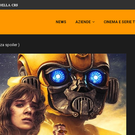
 TEMPESTA TARGATA SIDESHOW!
SIDESHOW PRESENTA LA NUOVA PREMI
NEWS
AZIENDE
CINEMA E SERIE 
a spoiler )