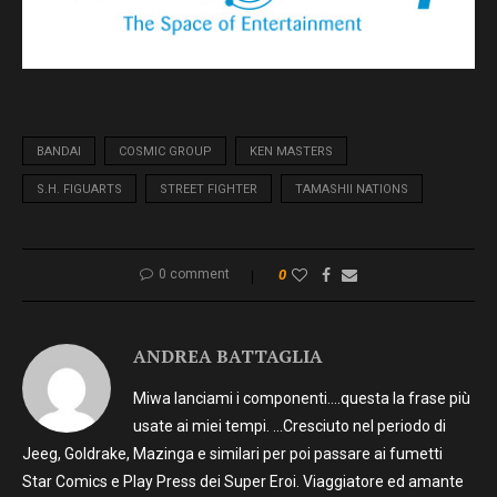
BANDAI
COSMIC GROUP
KEN MASTERS
S.H. FIGUARTS
STREET FIGHTER
TAMASHII NATIONS
0 comment
0
ANDREA BATTAGLIA
Miwa lanciami i componenti….questa la frase più
usate ai miei tempi. …Cresciuto nel periodo di
Jeeg, Goldrake, Mazinga e similari per poi passare ai fumetti
Star Comics e Play Press dei Super Eroi. Viaggiatore ed amante