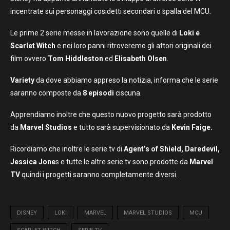
incentrate sui personaggi cosidetti secondari o spalla del MCU.
Le prime 2 serie messe in lavorazione sono quelle di
Loki e
Scarlet Witch
e nei loro panni ritroveremo gli attori originali dei
film ovvero
Tom Hiddleston
ed
Elisabeth Olsen
.
Variety
da dove abbiamo appreso la notizia, informa che le serie
saranno composte da
8 episodi
ciscuna.
Apprendiamo inoltre che questo nuovo progetto sarà prodotto
da
Marvel Studios
e tutto sarà supervisionato da
Kevin Faige.
Ricordiamo che inoltre le serie tv di
Agent’s of Shield, Daredevil,
Jessica Jone
s e tutte le altre serie tv sono prodotte da
Marvel
TV
quindi i progetti saranno completamente diversi.
DISNEY
LOKI
MARVEL
MARVEL STUDIOS
MCU