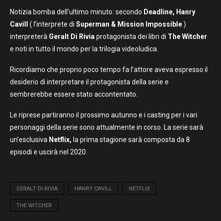
Notizia bomba dell’ultimo minuto: secondo
Deadline, Hanry
Cavill
( l’interprete di
Superman & Mission Impossible
)
interpreterà
Geralt Di Rivia
protagonista dei libri di
The Witcher
e noti in tutto il mondo per la trilogia videoludica.
Ricordiamo che proprio poco tempo fa l’attore aveva espresso il
desiderio di interpretare il protagonista della serie e
sembrerebbe essere stato accontentato.
Le riprese partiranno il prossimo autunno e i casting per i vari
personaggi della serie sono attualmente in corso. La serie sarà
un’esclusiva
Netflix,
la prima stagione sarà composta da 8
episodi e uscirà nel 2020.
GERALT DI RIVIA
HANRY CAVILL
NETFLIX
THE WITCHER