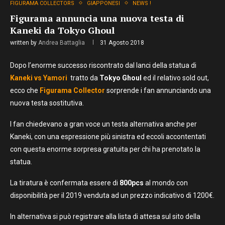
FIGURAMA COLLECTORS
GIAPPONESI
NEWS !
Figurama annuncia una nuova testa di
Kaneki da Tokyo Ghoul
written by
Andrea Battaglia
31 Agosto 2018
Dopo l’enorme successo riscontrato dal lanci della statua di
Kaneki vs Yamori
tratto da
Tokyo Ghoul
ed il relativo sold out,
ecco che
Figurama Collector
sorprende i fan annunciando una
nuova testa sostitutiva.
I fan chiedevano a gran voce un testa alternativa anche per
Kaneki, con una espressione più sinistra ed eccoli accontentati
con questa enorme sorpresa gratuita per chi ha prenotato la
statua.
La tiratura è confermata essere di
800pcs
al mondo con
disponibilità per il 2019 venduta ad un prezzo indicativo di 1200€.
In alternativa si può registrare alla lista di attesa sul sito della