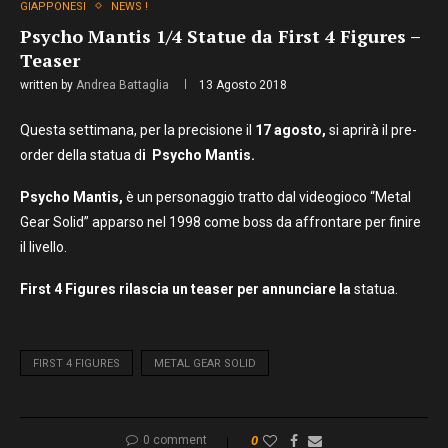
GIAPPONESI
NEWS !
Psycho Mantis 1/4 Statue da First 4 Figures –
Teaser
written by
Andrea Battaglia
13 Agosto 2018
Questa settimana, per la precisione il
17 agosto,
si aprirà il pre-
order della statua d
i
Psycho
Mantis.
Psycho
Mantis,
è un personaggio tratto dal videogioco “Metal
Gear Solid” apparso nel 1998 come boss da affrontare per finire
il livello.
First 4 Figures rilascia un teaser per annunciare la
statua.
FIRST 4 FIGURES
METAL GEAR SOLID
0 comment
0