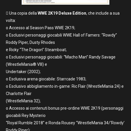
 Una copia della
WWE 2K19 Deluxe Edition
, che include a sua
volta:
o Accesso al Season Pass WWE 2K19;
o Esclusivi personaggi giocabili WWE Hall of Famers: “Rowdy”
Roddy Piper, Dusty Rhodes
e Ricky “The Dragon” Steamboat;
o Esclusivi personaggi giocabili: “Macho Man” Randy Savage
(WrestleMania® VIII) e
Undertaker (2002);
o Esclusiva arena giocabile: Starrcade 1983;
o Esclusivo abbigliamento in-game: Ric Flair (WrestleMania 24) e
Charlotte Flair
(WrestleMania 32);
o Accesso ai contenuti bonus pre-ordine WWE 2K19 (personaggi
giocabili Rey Mysterio
“Royal Rumble 2018” e Ronda Rousey “WrestleMania 34/‘Rowdy’
Roddy Piper);