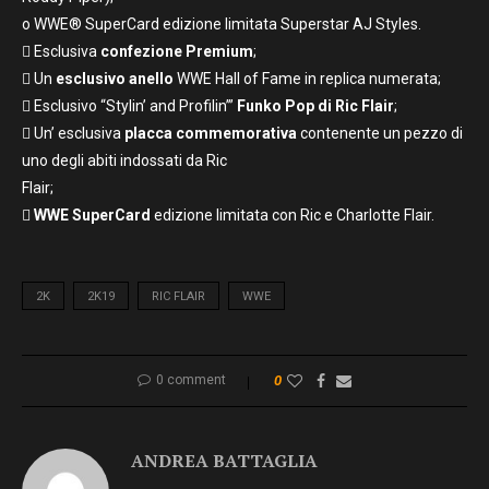
o WWE® SuperCard edizione limitata Superstar AJ Styles.
 Esclusiva
confezione Premium
;
 Un
esclusivo anello
WWE Hall of Fame in replica numerata;
 Esclusivo “Stylin’ and Profilin’”
Funko Pop di Ric Flair
;
 Un’ esclusiva
placca commemorativa
contenente un pezzo di
uno degli abiti indossati da Ric
Flair;

WWE SuperCard
edizione limitata con Ric e Charlotte Flair.
2K
2K19
RIC FLAIR
WWE
0 comment
0
ANDREA BATTAGLIA