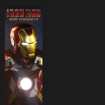
Tume annuncia il busto di
La nuova versione di Iron 
Goldrake!
Mark IV...
29 Marzo 2026
28 Marzo 2026