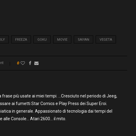
OLY
FREEZA
GOKU
MOVIE
SAIYAN
VEGETA
nt
0
frase più usate ai miei tempi. …Cresciuto nel periodo di Jeeg,
assare ai fumetti Star Comics e Play Press dei Super Eroi.
iatica in generale. Appassionato di tecnologia dai tempi del
alle Console… Atari 2600… il mito.