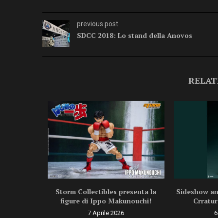
previous post
SDCC 2018: Lo stand della Anovos
RELAT
uova figure
Storm Collectibles presenta la
Sideshow ann
figure di Ippo Makunouchi!
Crratur
6
7 Aprile 2026
6